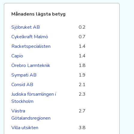
Månadens lägsta betyg
Sjöbruket AB
0.2
Cykelkraft Malmö
0.7
Racketspecialisten
1.4
Capio
1.4
Örebro Larmteknik
1.8
Sympati AB
1.9
Consid AB
2.1
Judiska församlingen i
2.3
Stockholm
Västra
2.7
Götalandsregionen
Villa utsikten
3.8