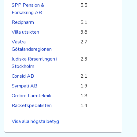
SPP Pension &
5.5
Försäkring AB
Recipharm
5.1
Villa utsikten
3.8
Västra
2.7
Götalandsregionen
Judiska församlingen i
2.3
Stockholm
Consid AB
2.1
Sympati AB
1.9
Örebro Larmteknik
1.8
Racketspecialisten
1.4
Visa alla högsta betyg