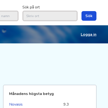
Sök på ort
Sök
Logga in
Månadens högsta betyg
Novasis
9.3