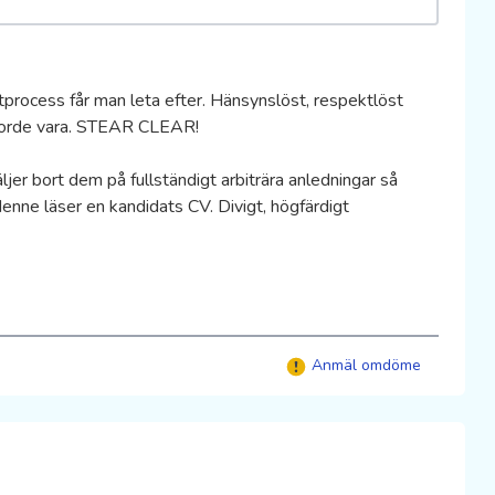
rocess får man leta efter. Hänsynslöst, respektlöst
d borde vara. STEAR CLEAR!
er bort dem på fullständigt arbiträra anledningar så
nne läser en kandidats CV. Divigt, högfärdigt
Anmäl omdöme