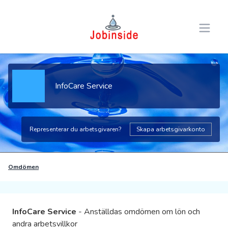
Open 
InfoCare Service
Representerar du arbetsgivaren?
Skapa arbetsgivarkonto
Omdömen
InfoCare Service
- Anställdas omdömen om lön och
andra arbetsvillkor