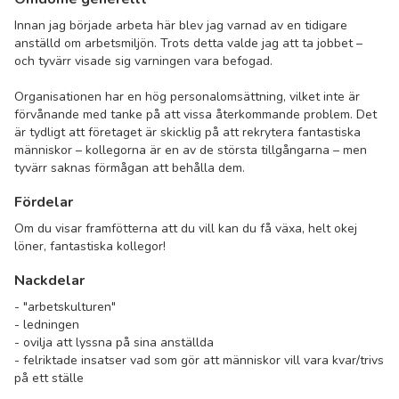
Innan jag började arbeta här blev jag varnad av en tidigare
anställd om arbetsmiljön. Trots detta valde jag att ta jobbet –
och tyvärr visade sig varningen vara befogad.
Organisationen har en hög personalomsättning, vilket inte är
förvånande med tanke på att vissa återkommande problem. Det
är tydligt att företaget är skicklig på att rekrytera fantastiska
människor – kollegorna är en av de största tillgångarna – men
tyvärr saknas förmågan att behålla dem.
Fördelar
Om du visar framfötterna att du vill kan du få växa, helt okej
löner, fantastiska kollegor!
Nackdelar
- "arbetskulturen"
- ledningen
- ovilja att lyssna på sina anställda
- felriktade insatser vad som gör att människor vill vara kvar/trivs
på ett ställe