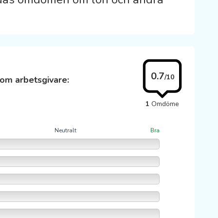
0.7
/10
om arbetsgivare:
1
Omdöme
Neutralt
Bra