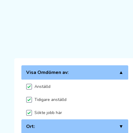
Visa Omdömen av:
▲
Anställd
Tidigare anställd
Sökte jobb här
Ort:
▼