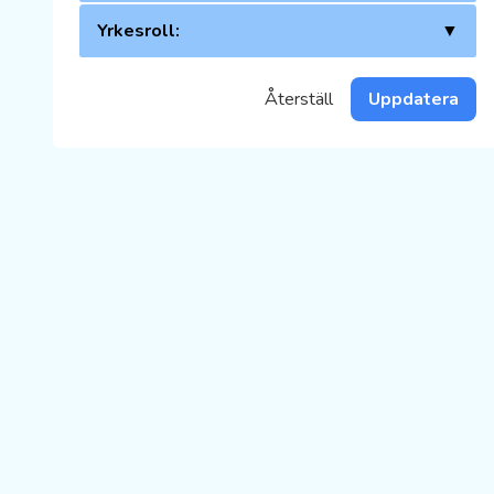
Yrkesroll:
▼
Återställ
Uppdatera