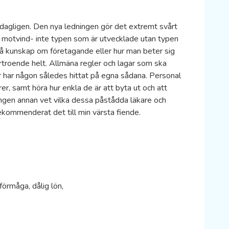
t dagligen. Den nya ledningen gör det extremt svårt
 i motvind- inte typen som är utvecklade utan typen
på kunskap om företagande eller hur man beter sig
troende helt. Allmäna regler och lagar som ska
er har någon således hittat på egna sådana. Personal
er, samt höra hur enkla de är att byta ut och att
”(ingen annan vet vilka dessa påstådda läkare och
 rekommenderat det till min värsta fiende.
sförmåga, dålig lön,