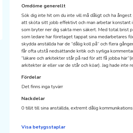
Omdöme generellt
Sök dig inte hit om du inte vill må dåligt och ha ånges
att sköta sitt jobb effektivt och man arbetar konstant
som bryter ner dig sakta men säkert. Med total brist 
som ledare har företaget tappat sina medarbetares för
skydda anställda har de ”dålig koll på” och flera gång
får ofta utstå nedsättande kritik och syrliga kommentar
”läkare och arkitekter står på rad för att få jobba här
arkitekter är eller var de står och köar). Jag hade inte
Fördelar
Det finns inga tyvärr
Nackdelar
0 tillit till sina anställda, extremt dålig kommunikation
Visa betygsstaplar