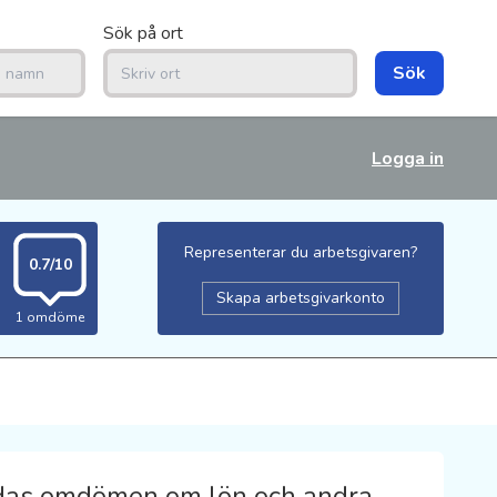
Sök på ort
Sök
Logga in
Representerar du arbetsgivaren?
0.7/10
Skapa arbetsgivarkonto
1 omdöme
das omdömen om lön och andra