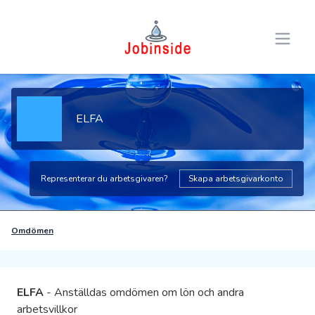
Open 
ELFA
Representerar du arbetsgivaren?
Skapa arbetsgivarkonto
Omdömen
ELFA
- Anställdas omdömen om lön och andra
arbetsvillkor