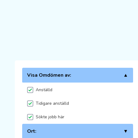
Visa Omdömen av:
▲
Anställd
Tidigare anställd
Sökte jobb här
Ort:
▼