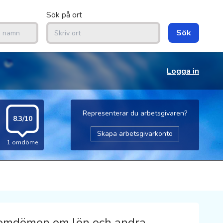
Sök på ort
Sök
Logga in
Representerar du arbetsgivaren?
8.3/10
Skapa arbetsgivarkonto
1 omdöme
 omdömen om lön och andra