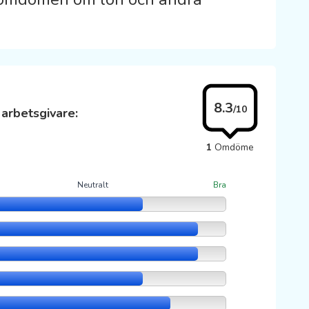
8.3
/10
arbetsgivare:
1
Omdöme
Neutralt
Bra