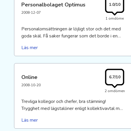
politiker eller tjänsteman medel lr överklass.
Personalbolaget Optimus
1.0/10
2008-12-07
1 omdöme
Personalomsättningen är löjligt stor och det med
goda skäl. Få saker fungerar som det borde i en
professionell verksamhet. Kan faktiskt inte ens
Läs mer
rekommendera detta stället som tillfällig lösning.
Det var ett tag sen jag slutade men jag tror
knappast att någonting har blivit bättre.
Online
6.7/10
2008-10-20
2 omdömen
Trevliga kollegor och chefer, bra stämning!
Trygghet med lägstalöner enligt kollektivavtal med
unionen, möjlighet att påverka lönen till det bättre.
Läs mer
Ligger på ca 25-30.000kr/mån