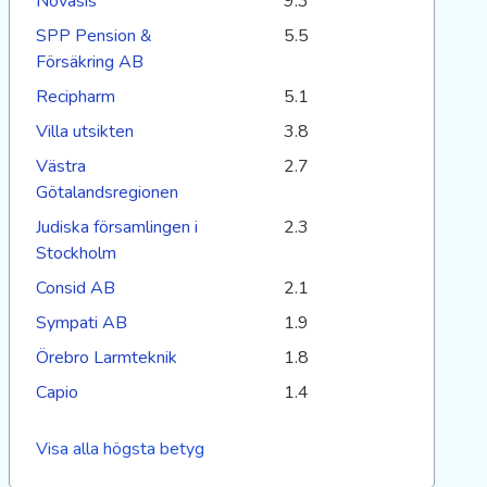
Novasis
9.3
SPP Pension &
5.5
Försäkring AB
Recipharm
5.1
Villa utsikten
3.8
Västra
2.7
Götalandsregionen
Judiska församlingen i
2.3
Stockholm
Consid AB
2.1
Sympati AB
1.9
Örebro Larmteknik
1.8
Capio
1.4
Visa alla högsta betyg