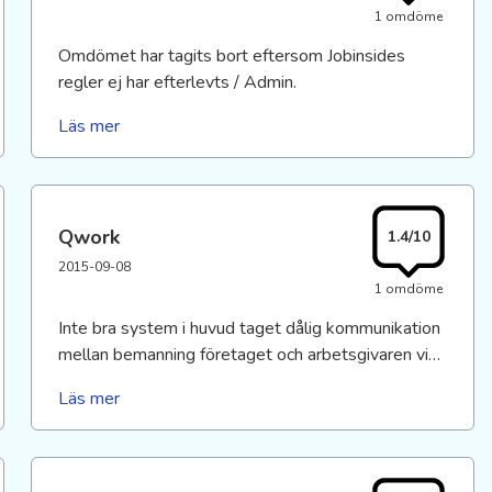
1 omdöme
Omdömet har tagits bort eftersom Jobinsides
regler ej har efterlevts / Admin.
Läs mer
Qwork
1.4/10
2015-09-08
1 omdöme
Inte bra system i huvud taget dålig kommunikation
mellan bemanning företaget och arbetsgivaren vi
arbetade för. Kände sig utnyttjad och mer som en
Läs mer
robot än en människa. Gav oss den lägsta lönen
som möjligt enligt lag. Även vid erfarenhet sedan
tidigare. Fick högre lön som vanlig butikssäljare på
75% än hos dem på 100%. Rekommenderar inte,