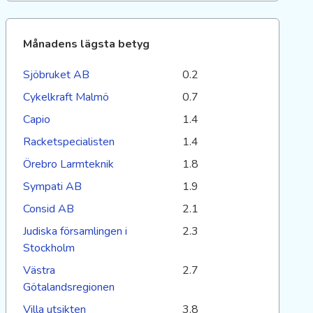
Månadens lägsta betyg
Sjöbruket AB
0.2
Cykelkraft Malmö
0.7
Capio
1.4
Racketspecialisten
1.4
Örebro Larmteknik
1.8
Sympati AB
1.9
Consid AB
2.1
Judiska församlingen i
2.3
Stockholm
Västra
2.7
Götalandsregionen
Villa utsikten
3.8