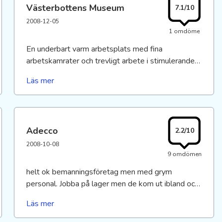
Västerbottens Museum
7.1/10
utan ta vilket annat jobb som möjligt om du kan.
2008-12-05
1 omdöme
En underbart varm arbetsplats med fina
arbetskamrater och trevligt arbete i stimulerande
arbetsmiljö. Lönen var på min tid inte den bästa,
Läs mer
men är överlag överensstämmande med
lönesättning inom kulturarbete. Den låga lönen är å
andra sidan helt klart värt det i förhållande till de
andra fördelarna med jobbet. En mycket trivsam
Adecco
2.2/10
arbetsplats!
2008-10-08
9 omdömen
helt ok bemanningsföretag men med grym
personal. Jobba på lager men de kom ut ibland och
bjöd på fika samt samtala om hur man trivdes.
Läs mer
Tycker det är bra ställe att jobba för.