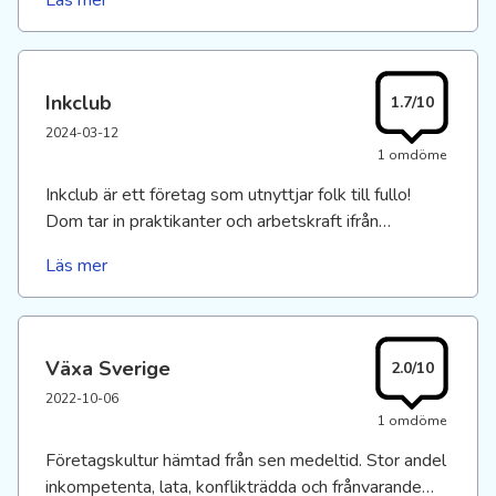
Läs mer
Inkclub
1.7/10
2024-03-12
1 omdöme
Inkclub är ett företag som utnyttjar folk till fullo!
Dom tar in praktikanter och arbetskraft ifrån
arbetsförmedlingen via lönebidrag, så att man imte
Läs mer
behöver betala ut hela lönen, sen gör msn sig av
med dom efter ett år. Lagret har mögel, dålig
ventilation, dåliga aebetsstationer. Sitter du på
kontoret så ser du ner på lagerpersonalen.
Växa Sverige
2.0/10
Ingetvföretag att;rekomendera som arbetdgivare!
2022-10-06
1 omdöme
Företagskultur hämtad från sen medeltid. Stor andel
inkompetenta, lata, konflikträdda och frånvarande