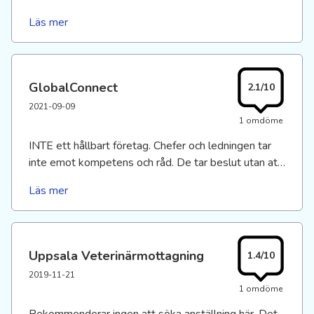
chefer. Ingen feedback o ingen pepp. Cheferna har
Läs mer
möten med varandra 1-2 ggr i v. Vi har möte med vår
chef 3-4 ggr/år. Möte med varandra får vi ha 1 gång
per år.
GlobalConnect
2.1/10
2021-09-09
1 omdöme
INTE ett hållbart företag. Chefer och ledningen tar
inte emot kompetens och råd. De tar beslut utan att
ta med rätt personer. Mycket prestigefullt. Rädda
Läs mer
för att kompetenta ska ta plats. Jobbade för länge.
Skönt att man inte är kvar.
Uppsala Veterinärmottagning
1.4/10
2019-11-21
1 omdöme