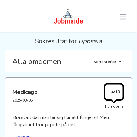
Open 
Sökresultat för
Uppsala
Alla omdömen
Sortera efter
Medicago
1.4/10
2025-03-06
1 omdöme
Bra start där man lär sig hur allt fungerar! Men
långsiktigt tror jag inte på det.